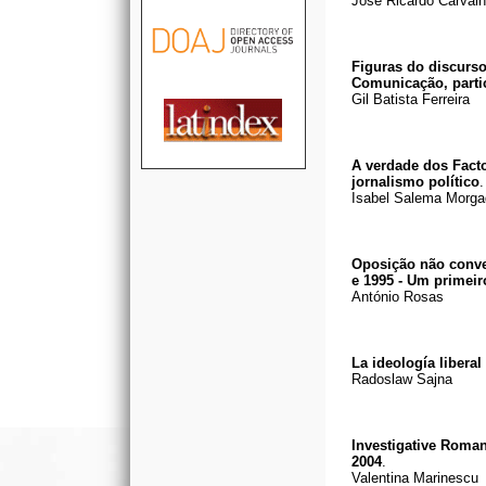
José Ricardo Carvalh
Figuras do discurso
Comunicação, partic
Gil Batista Ferreira
A verdade dos Fact
jornalismo político
.
Isabel Salema Morg
Oposição não conve
e 1995 - Um primei
António Rosas
La ideología libera
Radoslaw Sajna
Investigative Roman
2004
.
Valentina Marinescu