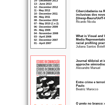
14 - December 2013
13 - June 2013
12 - December 2012
11 - May 2012
Cibercidadania na R
10 - December 2011
inclusivas dos nov
09 - May 2011
(Unesp-Bauru/UofT
08 - December 2010
Ricardo Nicola
07 - May 2010 (1 e 2)
06 - December 2009
05 - May 2009
04 - November 2008
What is Visual and 
03 - April 2008
Media Representatio
02 - December 2007
racial profiling prac
01 - April 2007
Juliana Santos Botel
Journal télévisé et
approche sémiodisc
Alexandre Manuel
Entre crime e terro
Paulo
.
Beatriz Marocco
O preto no branco: 